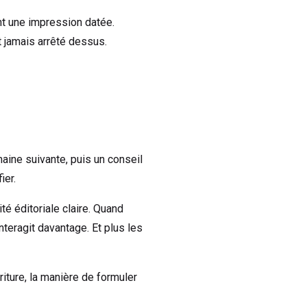
nt une impression datée.
t jamais arrêté dessus.
maine suivante, puis un conseil
ier.
é éditoriale claire. Quand
teragit davantage. Et plus les
iture, la manière de formuler