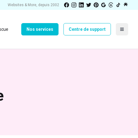
Websites & More, depuis 2002
scue
Nos services
Centre de support
e