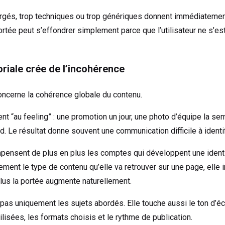
hargés, trop techniques ou trop génériques donnent immédiateme
rtée peut s’effondrer simplement parce que l’utilisateur ne s’es
oriale crée de l’incohérence
oncerne la cohérence globale du contenu.
t “au feeling” : une promotion un jour, une photo d’équipe la se
rd. Le résultat donne souvent une communication difficile à identif
pensent de plus en plus les comptes qui développent une identit
ent le type de contenu qu’elle va retrouver sur une page, elle in
plus la portée augmente naturellement.
as uniquement les sujets abordés. Elle touche aussi le ton d’écr
ilisées, les formats choisis et le rythme de publication.